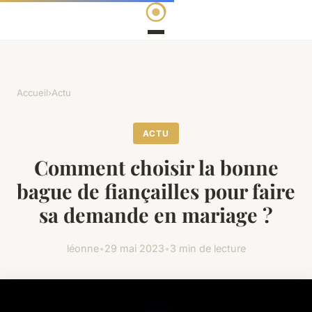
Accueil
›
Actu
ACTU
Comment choisir la bonne
bague de fiançailles pour faire
sa demande en mariage ?
léonne
•
29 mai 2023
•
3 min de lecture