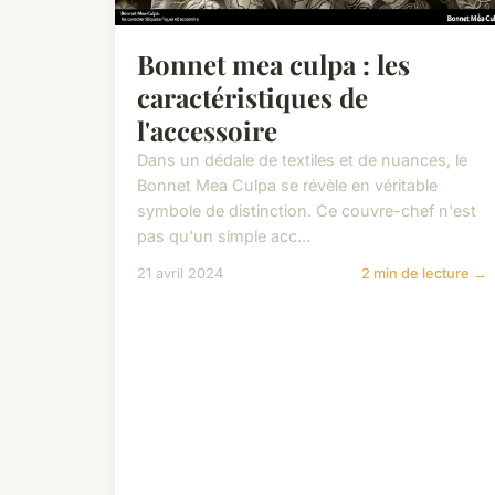
Bonnet mea culpa : les
caractéristiques de
l'accessoire
Dans un dédale de textiles et de nuances, le
Bonnet Mea Culpa se révèle en véritable
symbole de distinction. Ce couvre-chef n'est
pas qu'un simple acc...
21 avril 2024
2 min de lecture →