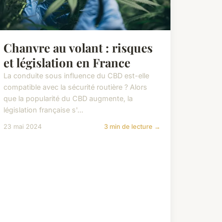
Chanvre au volant : risques
et législation en France
La conduite sous influence du CBD est-elle
compatible avec la sécurité routière ? Alors
que la popularité du CBD augmente, la
législation française s'...
23 mai 2024
3 min de lecture →