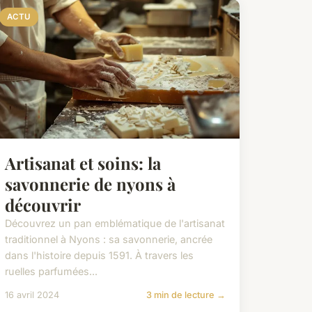
ACTU
Artisanat et soins: la
savonnerie de nyons à
découvrir
Découvrez un pan emblématique de l'artisanat
traditionnel à Nyons : sa savonnerie, ancrée
dans l'histoire depuis 1591. À travers les
ruelles parfumées...
16 avril 2024
3 min de lecture →