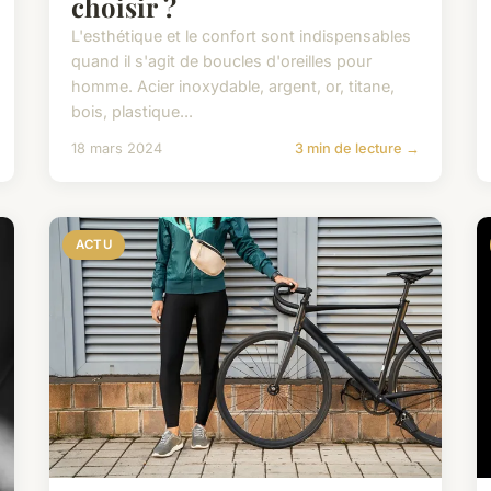
choisir ?
L'esthétique et le confort sont indispensables
quand il s'agit de boucles d'oreilles pour
homme. Acier inoxydable, argent, or, titane,
bois, plastique...
18 mars 2024
3 min de lecture →
ACTU