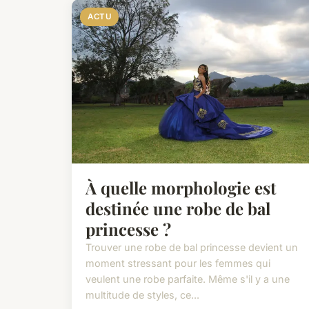
ACTU
À quelle morphologie est
destinée une robe de bal
princesse ?
Trouver une robe de bal princesse devient un
moment stressant pour les femmes qui
veulent une robe parfaite. Même s'il y a une
multitude de styles, ce...