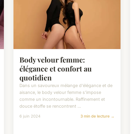
Body velour femme:
élégance et confort au
quotidien
Dans un savoureux mélange d'élégance et de
aisance, le body velour femme s'impose
comme un incontournable. Raffinement et
douce étoffe se rencontrent ...
6 juin 2024
3 min de lecture →