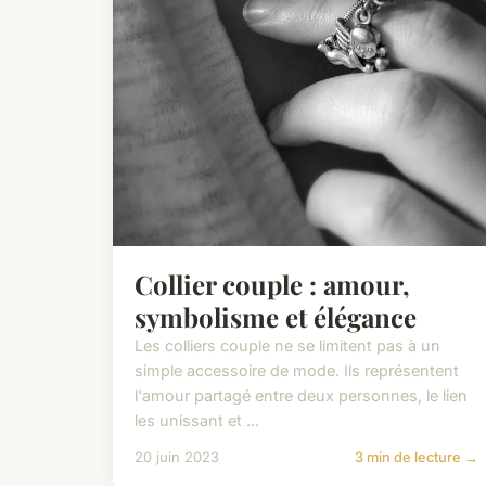
Collier couple : amour,
symbolisme et élégance
Les colliers couple ne se limitent pas à un
simple accessoire de mode. Ils représentent
l'amour partagé entre deux personnes, le lien
les unissant et ...
20 juin 2023
3 min de lecture →