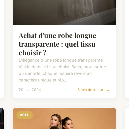
Achat d'une robe longue
transparente : quel tissu
choisir ?
L'élégance d'une robe longue transparente
réside dans le tissu choisi. Satin, mousseline
ou dentelle, chaque matière révèle un
caractère unique et rép...
20 mai 2024
3 min de lecture →
ACTU