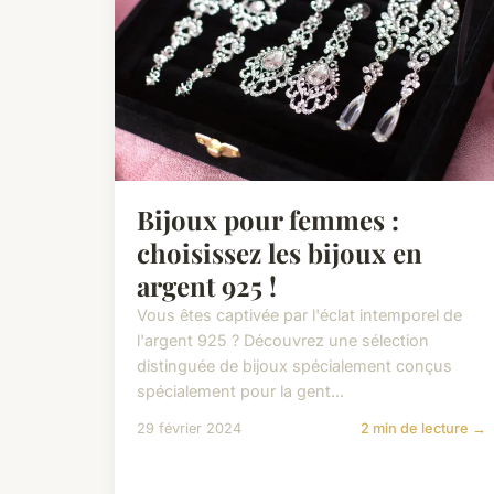
Bijoux pour femmes :
choisissez les bijoux en
argent 925 !
Vous êtes captivée par l'éclat intemporel de
l'argent 925 ? Découvrez une sélection
distinguée de bijoux spécialement conçus
spécialement pour la gent...
29 février 2024
2 min de lecture →