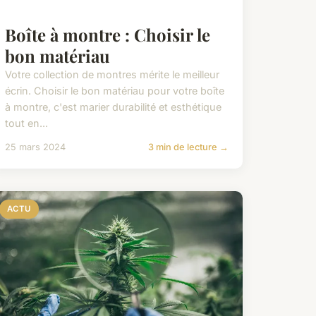
Boîte à montre : Choisir le
bon matériau
Votre collection de montres mérite le meilleur
écrin. Choisir le bon matériau pour votre boîte
à montre, c'est marier durabilité et esthétique
tout en...
25 mars 2024
3 min de lecture →
ACTU