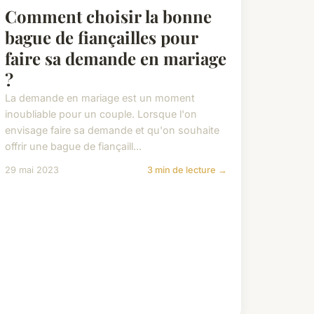
Comment choisir la bonne
bague de fiançailles pour
faire sa demande en mariage
?
La demande en mariage est un moment
inoubliable pour un couple. Lorsque l'on
envisage faire sa demande et qu'on souhaite
offrir une bague de fiançaill...
29 mai 2023
3 min de lecture →