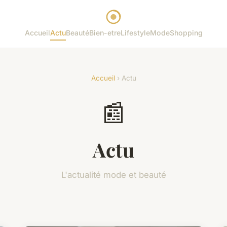
Accueil
Actu
Beauté
Bien-etre
Lifestyle
Mode
Shopping
Accueil
› Actu
📰
Actu
L'actualité mode et beauté