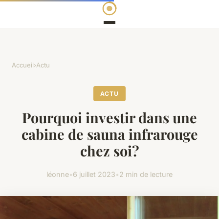
Accueil
›
Actu
ACTU
Pourquoi investir dans une
cabine de sauna infrarouge
chez soi?
léonne
•
6 juillet 2023
•
2 min de lecture