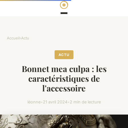
Accueil
›
Actu
ACTU
Bonnet mea culpa : les
caractéristiques de
l'accessoire
léonne
•
21 avril 2024
•
2 min de lecture