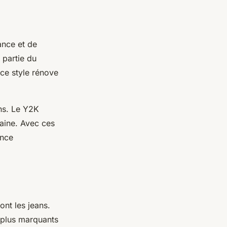
ance et de
 partie du
ce style rénove
ns. Le Y2K
aine. Avec ces
ance
ont les jeans.
s plus marquants