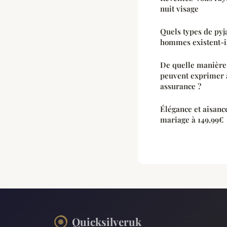
nuit visage
Quels types de pyj
hommes existent-i
De quelle manière
peuvent exprimer à
assurance ?
Élégance et aisanc
mariage à 149,99€
Quicksilveruk