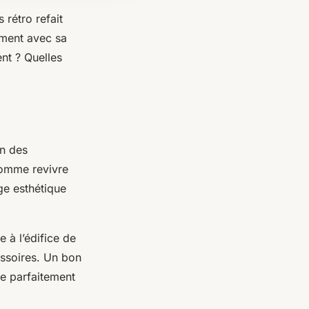
 rétro refait
ement avec sa
ent ? Quelles
on des
comme revivre
ge esthétique
 à l’édifice de
essoires. Un bon
re parfaitement