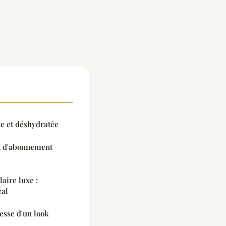
e et déshydratée
ox d'abonnement
ire luxe :
éal
esse d'un look