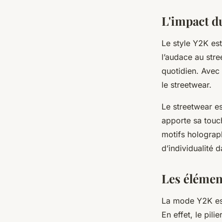
L'impact d
Le style Y2K est
l’audace au stre
quotidien. Avec
le streetwear.
Le streetwear e
apporte sa touc
motifs holograp
d’individualité 
Les élémen
La mode Y2K est 
En effet, le pil