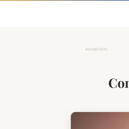
Accueil
›
Actu
Com