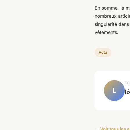
En somme, la mo
nombreux articl
singularité dan
vêtements.
Actu
EC
L
l
← Voir tous les a