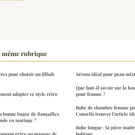
a même rubrique
ères pour choisir un Jilbab
Sérum idéal pour peau mixt
Que faut-il savoir sur la b
ent adopter ce style rétro
pour femme ?
Robe de chambre femme pola
 bonne bague de fiançailles
Conseils trouver l'article id
ande en mariage ?
Robe longue : la pièce maîtr
yonnant grâce au masque de
bohème