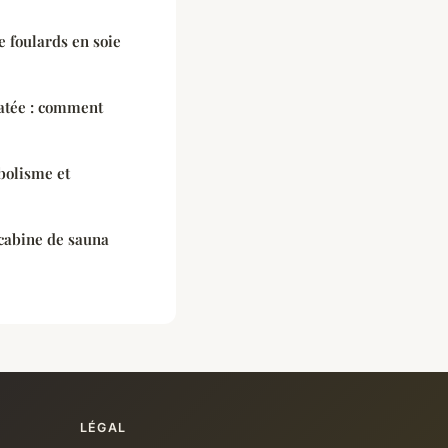
 foulards en soie
atée : comment
bolisme et
 cabine de sauna
LÉGAL