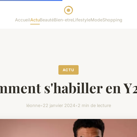
Accueil
Actu
Beauté
Bien-etre
Lifestyle
Mode
Shopping
ACTU
ment s'habiller en Y
léonne
•
22 janvier 2024
•
2 min de lecture