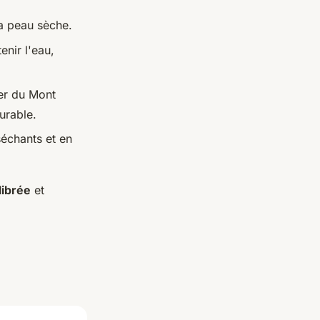
a peau sèche.
enir l'eau,
er du Mont
urable.
séchants et en
librée
et