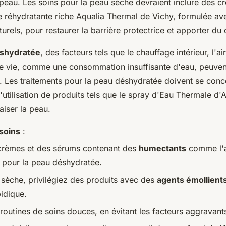
 peau. Les soins pour la peau sèche devraient inclure des c
réhydratante riche Aqualia Thermal de Vichy, formulée a
turels, pour restaurer la barrière protectrice et apporter du 
shydratée
, des facteurs tels que le chauffage intérieur, l'ai
de vie, comme une consommation insuffisante d'eau, peuven
u. Les traitements pour la peau déshydratée doivent se conc
 l'utilisation de produits tels que le spray d'Eau Thermale d
aiser la peau.
soins
:
 crèmes et des sérums contenant des
humectants
comme l'
 pour la peau déshydratée.
 sèche, privilégiez des produits avec des
agents émollient
pidique.
routines de soins douces, en évitant les facteurs aggravant