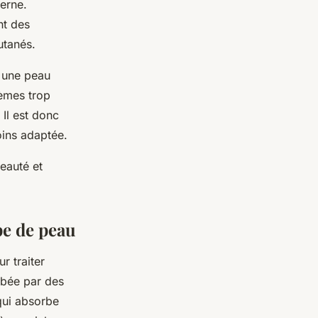
terne.
nt des
utanés.
r une peau
rèmes trop
 Il est donc
oins adaptée.
beauté et
pe de peau
r traiter
rbée par des
 qui absorbe