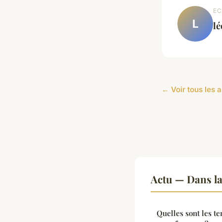
EC
L
l
← Voir tous les a
Actu — Dans l
Quelles sont les t