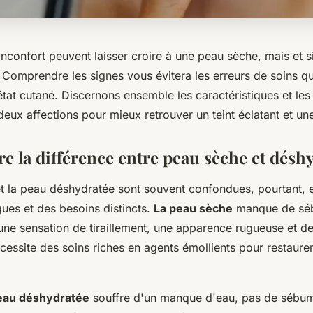
 inconfort peuvent laisser croire à une peau sèche, mais et si 
 Comprendre les signes vous évitera les erreurs de soins qu
état cutané. Discernons ensemble les caractéristiques et l
deux affections pour mieux retrouver un teint éclatant et une
 la différence entre peau sèche et désh
t la peau déshydratée sont souvent confondues, pourtant, e
ques et des besoins distincts.
La peau sèche
manque de séb
 une sensation de tiraillement, une apparence rugueuse et 
essite des soins riches en agents émollients pour restaurer
peau déshydratée
souffre d'un manque d'eau, pas de sébum.