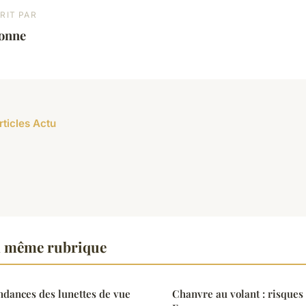
RIT PAR
éonne
rticles Actu
a même rubrique
endances des lunettes de vue
Chanvre au volant : risques 