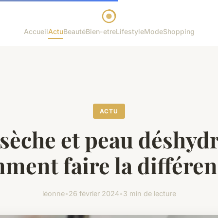
Accueil
Actu
Beauté
Bien-etre
Lifestyle
Mode
Shopping
ACTU
sèche et peau déshydr
ment faire la différen
léonne
•
26 février 2024
•
3 min de lecture