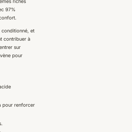
rèmes riches
vec 97%
confort.
r conditionné, et
t contribuer à
entrer sur
'Avène pour
acide
s
pour renforcer
s.