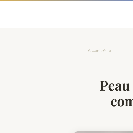
Accueil
›
Actu
Peau 
com