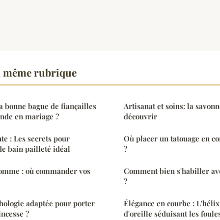
a même rubrique
 bonne bague de fiançailles
Artisanat et soins: la savon
ande en mariage ?
découvrir
te : Les secrets pour
Où placer un tatouage en 
de bain pailleté idéal
?
 homme : où commander vos
Comment bien s'habiller ave
?
hologie adaptée pour porter
Élégance en courbe : L'hélix
incesse ?
d'oreille séduisant les foule