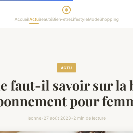
Accueil
Actu
Beauté
Bien-etre
Lifestyle
Mode
Shopping
ACTU
 faut-il savoir sur la
bonnement pour fem
léonne
•
27 août 2023
•
2 min de lecture