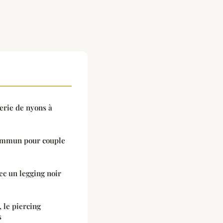
nerie de nyons à
commun pour couple
c un legging noir
, le piercing
s