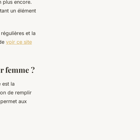
n plus encore.
utant un élément
 régulières et la
 de
voir ce site
ur femme ?
est la
ion de remplir
a permet aux