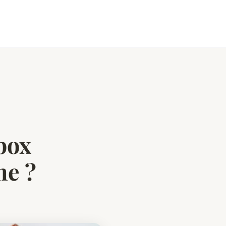
 box
me ?