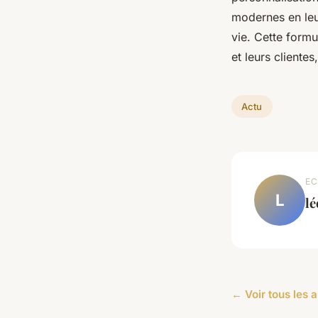
modernes en leu
vie. Cette form
et leurs cliente
Actu
EC
L
l
← Voir tous les a