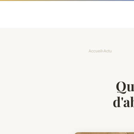
Accueil
›
Actu
Que
d'a