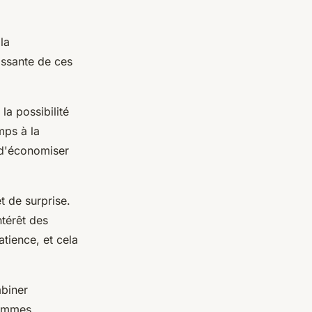
la
issante de ces
la possibilité
mps à la
t d'économiser
 de surprise.
ntérêt des
tience, et cela
biner
femmes