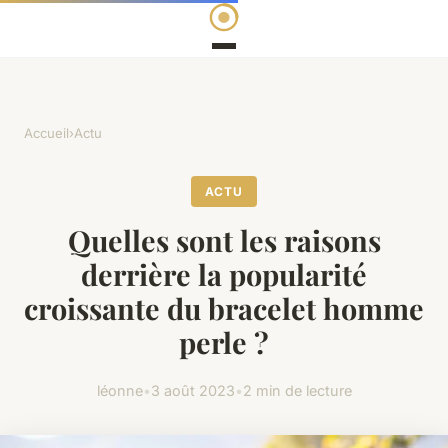
Accueil
›
Actu
ACTU
Quelles sont les raisons
derrière la popularité
croissante du bracelet homme
perle ?
léonne
•
3 août 2023
•
2 min de lecture