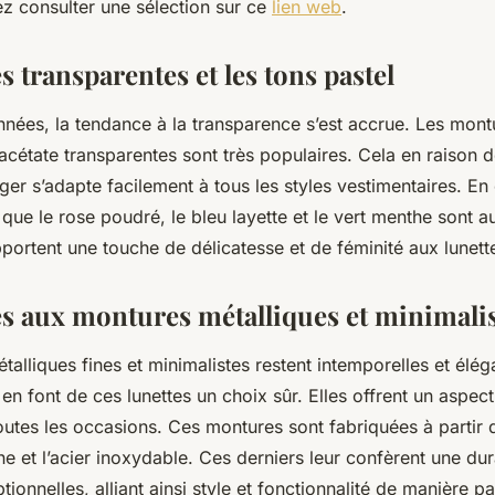
z consulter une sélection sur ce
lien web
.
s transparentes et les tons pastel
nnées, la tendance à la transparence s’est accrue. Les mont
acétate transparentes sont très populaires. Cela en raison d
éger s’adapte facilement à tous les styles vestimentaires. En 
 que le rose poudré, le bleu layette et le vert menthe sont au
pportent une touche de délicatesse et de féminité aux lunett
es aux montures métalliques et minimali
alliques fines et minimalistes restent intemporelles et élég
 en font de ces lunettes un choix sûr. Elles offrent un aspect
outes les occasions. Ces montures sont fabriquées à partir
ane et l’acier inoxydable. Ces derniers leur confèrent une dur
ionnelles, alliant ainsi style et fonctionnalité de manière pa