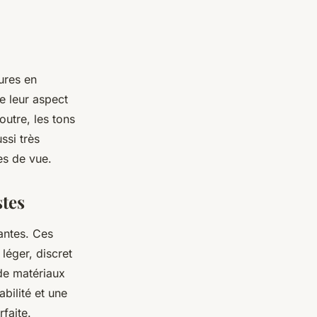
ures en
e leur aspect
outre, les tons
ssi très
es de vue.
stes
antes. Ces
 léger, discret
 de matériaux
abilité et une
rfaite.