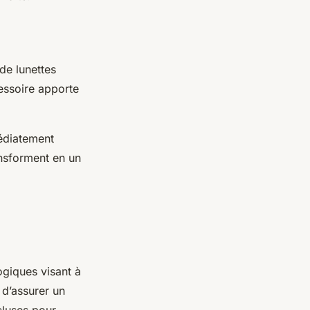
de lunettes
cessoire apporte
médiatement
ransforment en un
ogiques visant à
 d’assurer un
cluses pour