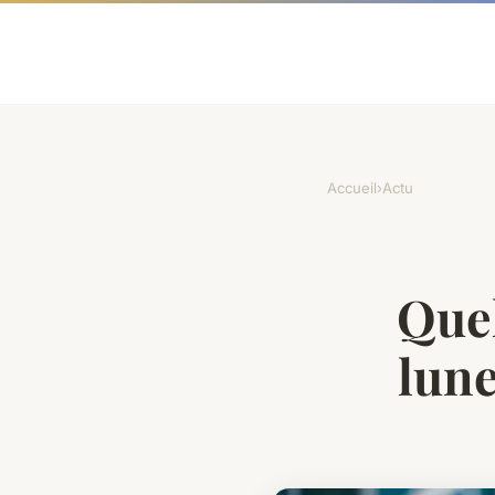
Accueil
›
Actu
Quel
lune