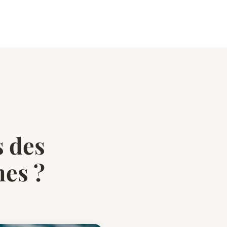
s des
mes ?