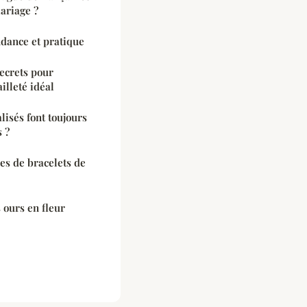
ariage ?
ndance et pratique
secrets pour
illeté idéal
isés font toujours
 ?
pes de bracelets de
 ours en fleur