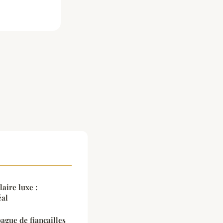
ire luxe :
éal
ague de fiançailles