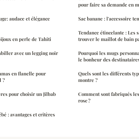
pour faire sa demande en m
ge: audace et élégance
Sac banane : l'accessoire te
Tendance étincelante : Les 
bijoux en perle de Tahiti
trouver le maillot de bain pa
iller avec un legging noir
Pourquoi les mugs personnal
le bonheur des destinataires
amas en flanelle pour
Quels sont les différents ty
l ?
montre ?
ères pour choisir un Jilbab
Comment sont fabriqués les
rose ?
é : avantages et critères