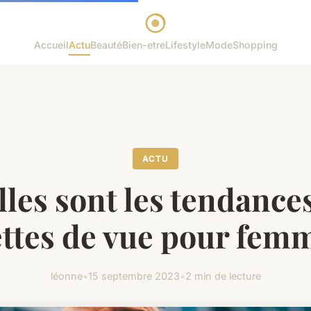
Accueil
Actu
Beauté
Bien-etre
Lifestyle
Mode
Shopping
ACTU
les sont les tendance
ttes de vue pour fem
léonne
•
15 septembre 2023
•
2 min de lecture