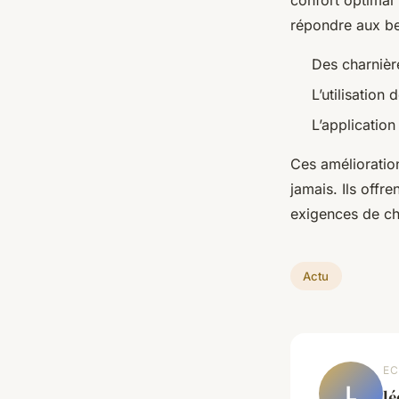
répondre aux bes
Des charnièr
L’utilisation
L’application
Ces amélioration
jamais. Ils offr
exigences de ch
Actu
EC
L
l