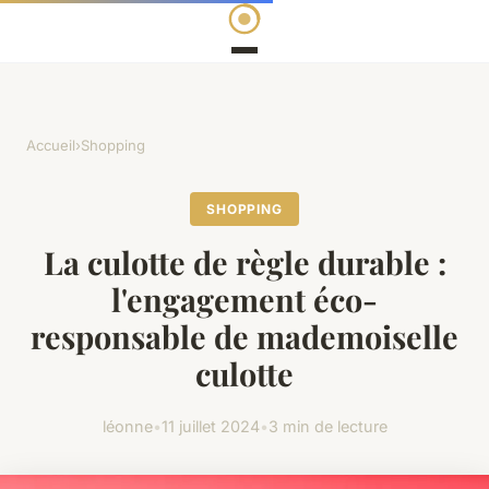
Accueil
›
Shopping
SHOPPING
La culotte de règle durable :
l'engagement éco-
responsable de mademoiselle
culotte
léonne
•
11 juillet 2024
•
3 min de lecture