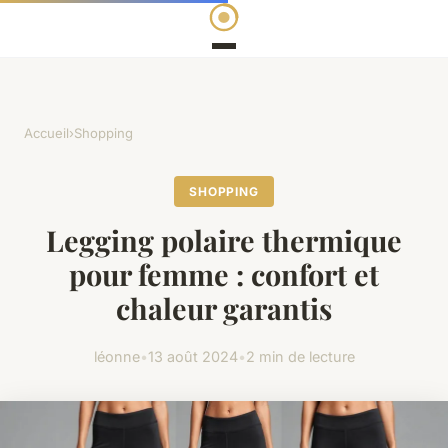
Accueil
›
Shopping
SHOPPING
Legging polaire thermique
pour femme : confort et
chaleur garantis
léonne
•
13 août 2024
•
2 min de lecture