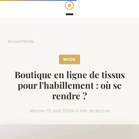
Accueil
›
Mode
MODE
Boutique en ligne de tissus
pour l'habillement : où se
rendre ?
léonne
•
15 avril 2024
•
3 min de lecture