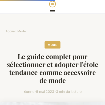
Accueil
›
Mode
MODE
Le guide complet pour
sélectionner et adopter l'étole
tendance comme accessoire
de mode
léonne
•
5 mai 2023
•
3 min de lecture