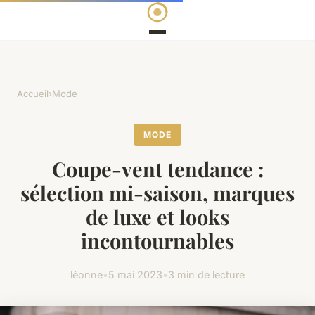
Accueil
›
Mode
MODE
Coupe-vent tendance :
sélection mi-saison, marques
de luxe et looks
incontournables
léonne
•
5 mai 2023
•
3 min de lecture