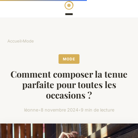
Accueil
›
Mode
MODE
Comment composer la tenue
parfaite pour toutes les
occasions ?
léonne
•
8 novembre 2024
•
9 min de lecture