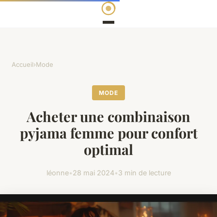
Accueil
›
Mode
MODE
Acheter une combinaison
pyjama femme pour confort
optimal
léonne
•
28 mai 2024
•
3 min de lecture